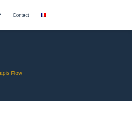
?
Contact
apis Flow