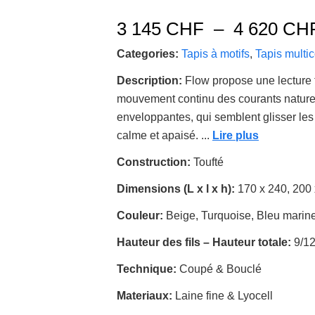
3 145
CHF
–
4 620
CH
Categories:
Tapis à motifs
,
Tapis multi
Description:
Flow propose une lecture 
mouvement continu des courants naturel
enveloppantes, qui semblent glisser les
calme et apaisé.
...
Lire plus
Construction:
Toufté
Dimensions (L x l x h):
170 x 240, 200
Couleur:
Beige, Turquoise, Bleu marin
Hauteur des fils – Hauteur totale:
9/1
Technique:
Coupé & Bouclé
Materiaux:
Laine fine & Lyocell