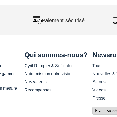
à
4
620 CHF
Paiement sécurisé
Qui sommes-nous?
Newsr
se
Cyril Rumpler & Softicated
Tous
de gamme
Notre mission notre vision
Nouvelles &
Nos valeurs
Salons
ur mesure
Récompenses
Videos
Presse