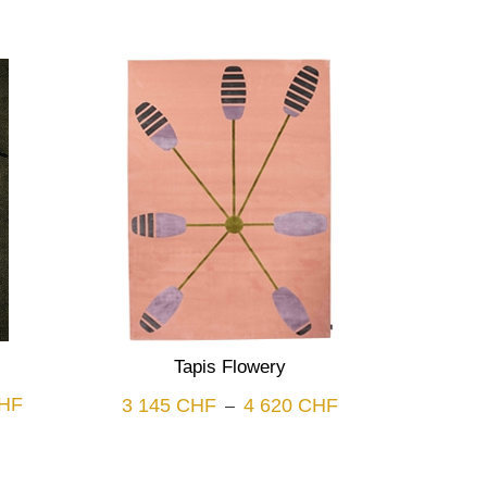
Tapis Flowery
Plage
HF
Plage
3 145
CHF
4 620
CHF
–
de
de
prix :
prix :
3
3
145 CHF
145 CHF