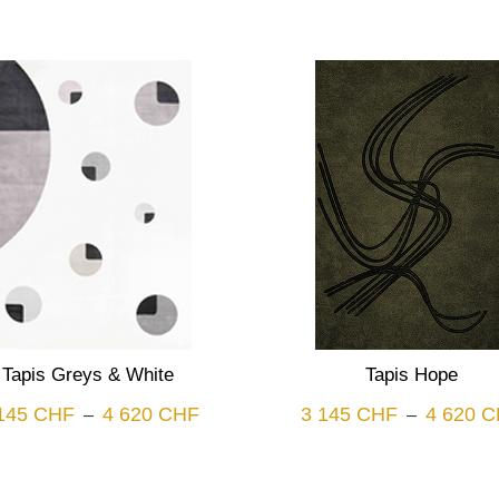
Tapis Greys & White
Tapis Hope
Plage
145
CHF
4 620
CHF
3 145
CHF
4 620
C
–
–
de
prix :
3
145 CHF