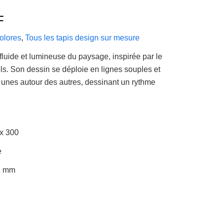
Plage
F
de
colores
,
Tous les tapis design sur mesure
prix :
3
fluide et lumineuse du paysage, inspirée par le
145 CHF
s. Son dessin se déploie en lignes souples et
à
 unes autour des autres, dessinant un rythme
4
620 CHF
 x 300
e
2 mm