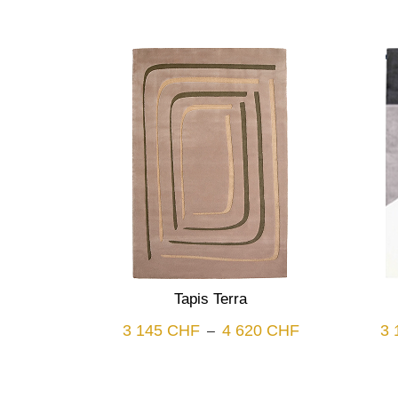
Tapis Terra
Plage
3 145
CHF
4 620
CHF
3 
–
de
prix :
3
145 CHF