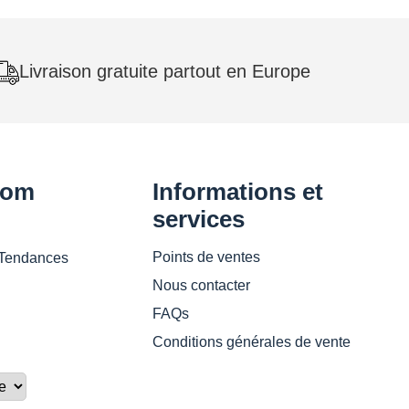
à
à
4
4
620 CHF
620 CHF
Livraison gratuite partout en Europe
oom
Informations et
services
Points de ventes
 Tendances
Nous contacter
FAQs
Conditions générales de vente