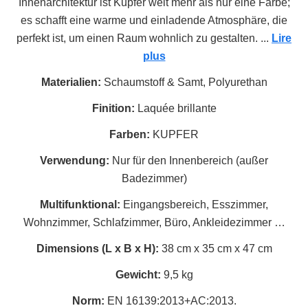
Innenarchitektur ist Kupfer weit mehr als nur eine Farbe;
es schafft eine warme und einladende Atmosphäre, die
perfekt ist, um einen Raum wohnlich zu gestalten.
...
Lire
plus
Materialien:
Schaumstoff & Samt, Polyurethan
Finition:
Laquée brillante
Farben:
KUPFER
Verwendung:
Nur für den Innenbereich (außer
Badezimmer)
Multifunktional:
Eingangsbereich, Esszimmer,
Wohnzimmer, Schlafzimmer, Büro, Ankleidezimmer …
Dimensions (L x B x H):
38 cm x 35 cm x 47 cm
Gewicht:
9,5 kg
Norm:
EN 16139:2013+AC:2013.