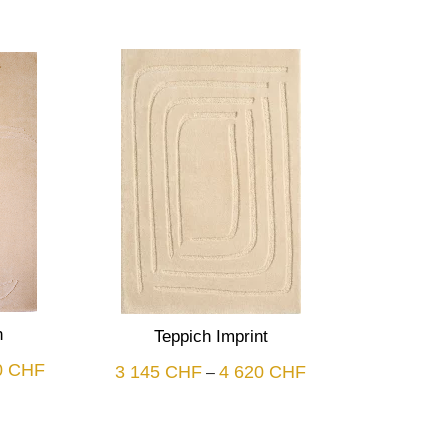
n
Teppich Imprint
Plage
0
CHF
Plage
3 145
CHF
4 620
CHF
–
de
de
prix :
prix :
3
3
145 CHF
145 CHF