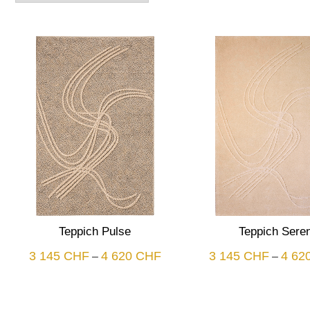
Teppich Pulse
Teppich Sere
Plage
3 145
CHF
4 620
CHF
3 145
CHF
4 62
–
–
de
prix :
3
145 CHF