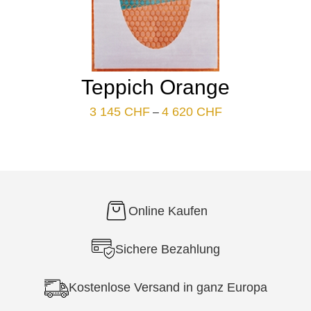
Teppich Orange
Plage
3 145
CHF
4 620
CHF
–
de
prix :
3
145 CHF
à
4
620 CHF
Online Kaufen
Sichere Bezahlung
Kostenlose Versand in ganz Europa