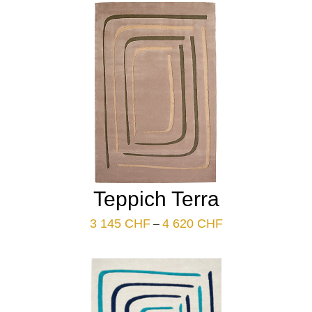
3
145 CHF
à
4
620 CHF
Teppich Terra
Plage
3 145
CHF
4 620
CHF
–
de
prix :
3
145 CHF
à
4
620 CHF