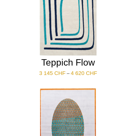
Teppich Flow
Plage
3 145
CHF
4 620
CHF
–
de
prix :
3
145 CHF
à
4
620 CHF