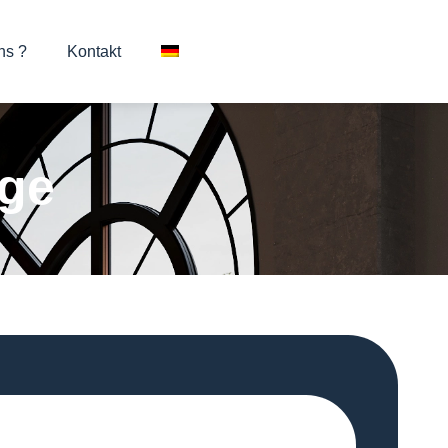
ns ?
Kontakt
oge