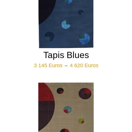
Tapis Blues
Plage
3 145
Euros
4 620
Euros
–
de
prix :
3
145 Euros
à
4
620 Euros