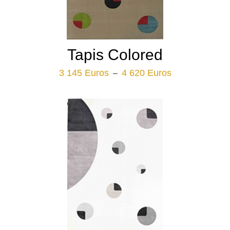
Tapis Colored
Plage
3 145
Euros
4 620
Euros
–
de
prix :
3
145 Euros
à
4
620 Euros