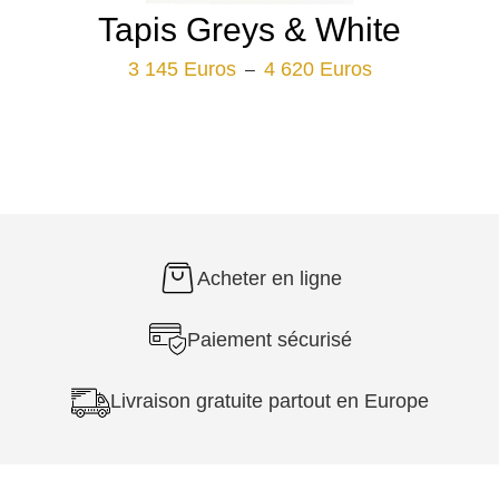
Tapis Greys & White
Plage
3 145
Euros
4 620
Euros
–
de
prix :
3
145 Euros
à
4
620 Euros
Acheter en ligne
Paiement sécurisé
Livraison gratuite partout en Europe