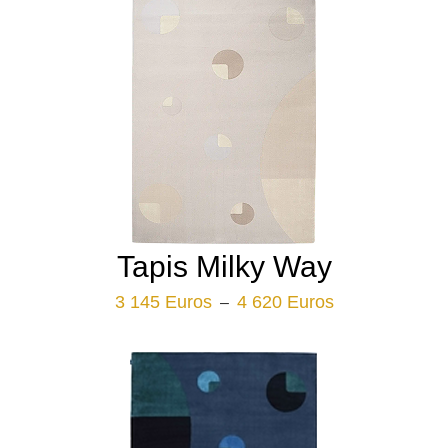
Tapis Milky Way
Plage
3 145
Euros
4 620
Euros
–
de
prix :
3
145 Euros
à
4
620 Euros